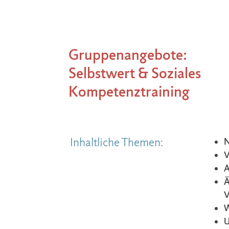
Gruppenangebote:
Selbstwert & Soziales
Kompetenztraining
Inhaltliche Themen:
N
V
A
Ä
V
W
U