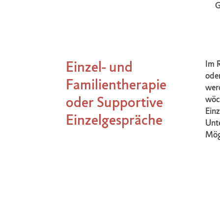
G
Einzel- und
Im R
oder
Familientherapie
werd
oder Supportive
wöch
Ein
Einzelgespräche
Unte
Mögl