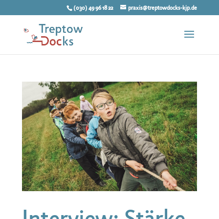
(030) 49 96 18 22
praxis@treptowdocks-kjp.de
Interview: Stärke